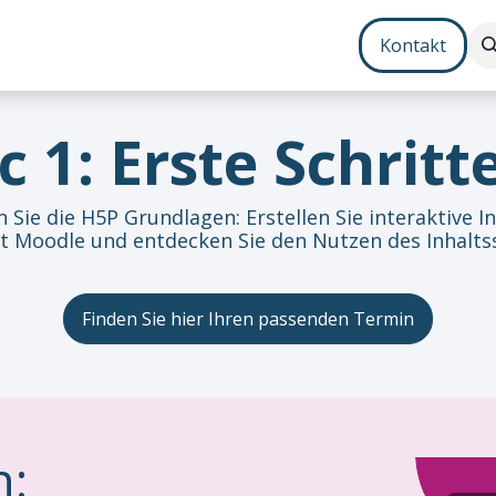
Contenterstellung
Zusatzmodule
Bundles
Kontakt
Jo
c 1: Erste Schritt
 Sie die H5P Grundlagen: Erstellen Sie interaktive I
t Moodle und entdecken Sie den Nutzen des Inhaltss
Finden Sie hier Ihren passenden Termin
n: