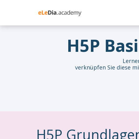
Zum Inhalt springen
Schulung Moodle
H5P Basi
Lernen
verknüpfen Sie diese mi
H5P Grundlage