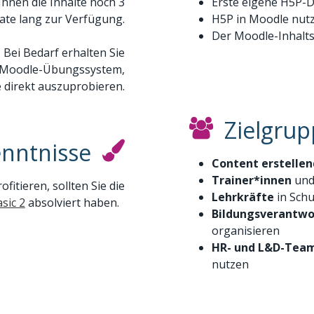
Ihnen die Inhalte noch 3
Erste eigene H5P-Da
te lang zur Verfügung.
H5P in Moodle nut
Der Moodle-Inhalts
 Bei Bedarf erhalten Sie
 Moodle-Übungssystem,
 direkt auszuprobieren.
Zielgru
enntnisse
Content erstelle
Trainer*innen
und
fitieren, sollten Sie die
Lehrkräfte
in Sch
sic 2
absolviert haben.
Bildungsverantwo
organisieren
HR- und L&D-Tea
nutzen