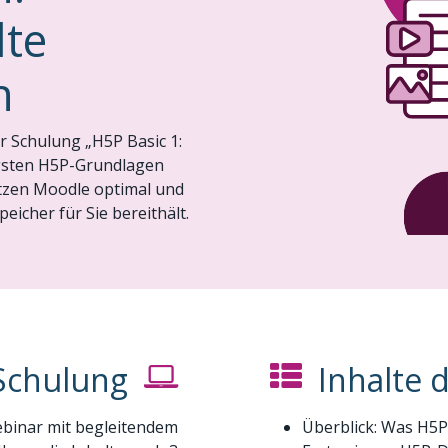
lte
n
er Schulung „H5P Basic 1:
tigsten H5P-Grundlagen
utzen Moodle optimal und
eicher für Sie bereithält.
Schulung
Inhalte 
ebinar mit begleitendem
Überblick: Was H5