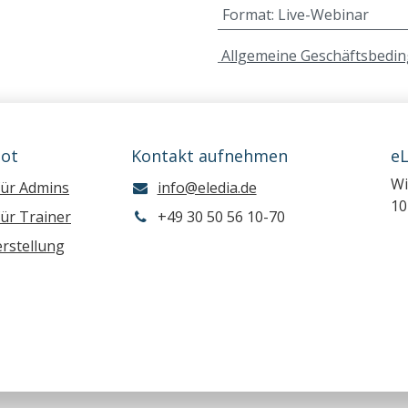
Format
:
Live-Webinar
A
llgemeine Geschäftsbedi
ot
Kontakt aufnehmen
e
Wi
für Admins
info@eledia.de
10
ür Trainer
+49 30 50 56 10-70
rstellung