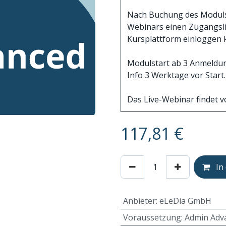
Nach Buchung des Moduls e
Webinars einen Zugangslin
Kursplattform einloggen 
Modulstart ab 3 Anmeldung
Info 3 Werktage vor Start.
Das Live-Webinar findet vo
117,81
€
In
Anbieter
:
eLeDia GmbH
Voraussetzung
:
Admin Adv