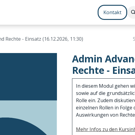
Contenterstellung
Zusatzmodule
Bundles
Kontakt
d Rechte - Einsatz (16.12.2026, 11:30)
Admin Advanc
Rechte - Einsa
In diesem Modul gehen wir
sowie auf die grundsätzli
Rolle ein. Zudem diskutier
einzelnen Rollen in Folg
Auswirkungen von Recht
Mehr Infos zu den Kursinh