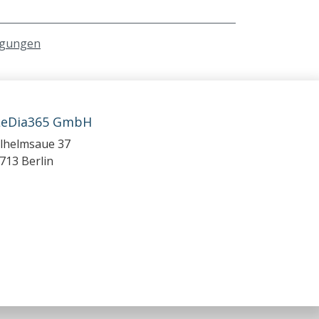
ngungen
LeDia365 GmbH
lhelmsaue 37
713 Berlin