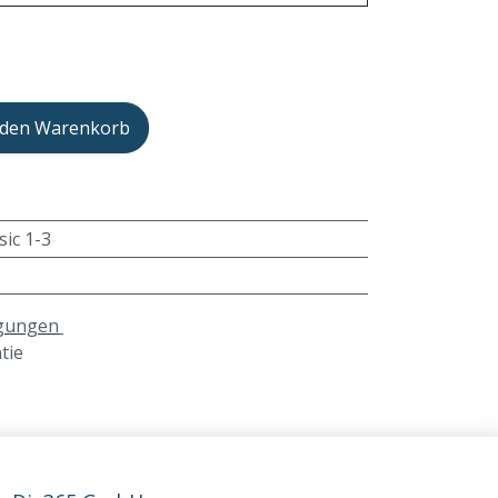
 den Warenkorb
sic 1-3
ngungen
tie