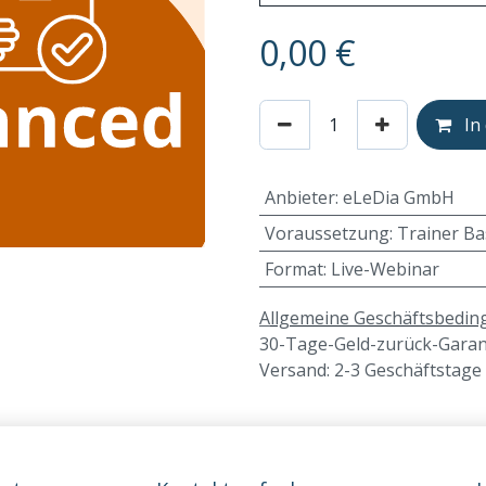
0,00
€
In
Anbieter
:
eLeDia GmbH
Voraussetzung
:
Trainer Ba
Format
:
Live-Webinar
A
llgemeine Geschäftsbedi
30-Tage-Geld-zurück-Garan
Versand: 2-3 Geschäftstage