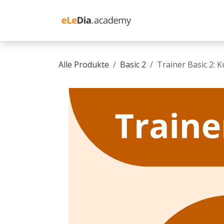
Zum Inhalt springen
Schulung Moodle
Alle Produkte
Basic 2
Trainer Basic 2: 