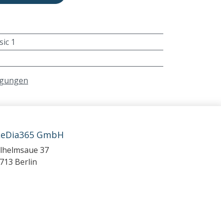
sic 1
ngungen
LeDia365 GmbH
lhelmsaue 37
713 Berlin