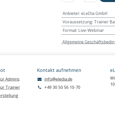
Anbieter
:
eLeDia GmbH
Voraussetzung
:
Trainer Ba
Format
:
Live-Webinar
A
llgemeine Geschäftsbedi
ot
Kontakt aufnehmen
e
Wi
für Admins
info@eledia.de
10
ür Trainer
+49 30 50 56 10-70
rstellung