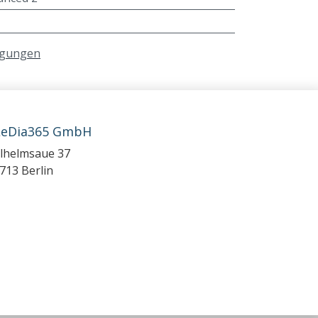
ngungen
LeDia365 GmbH
lhelmsaue 37
713 Berlin