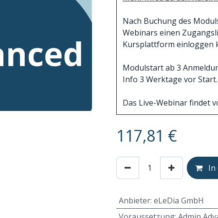
Nach Buchung des Moduls e
Webinars einen Zugangslin
Kursplattform einloggen 
Modulstart ab 3 Anmeldung
Info 3 Werktage vor Start.
Das Live-Webinar findet vo
117,81
€
In
Anbieter
:
eLeDia GmbH
Voraussetzung
:
Admin Adv