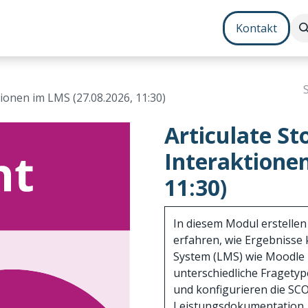
Contenterstellung
Zusatzmodule
Bundles
Kontakt
tionen im LMS (27.08.2026, 11:30)
Articulate St
Interaktionen
11:30)
In diesem Modul erstellen
erfahren, wie Ergebnisse
System (LMS) wie Moodle ü
unterschiedliche Fragety
und konfigurieren die S
Leistungsdokumentation.