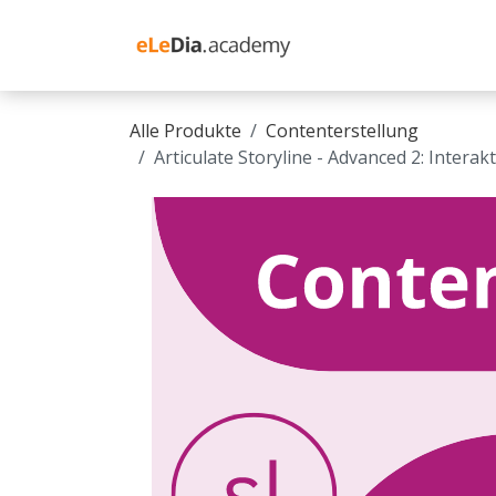
Zum Inhalt springen
Schulung Moodle
Alle Produkte
Contenterstellung
Articulate Storyline - Advanced 2: Interak