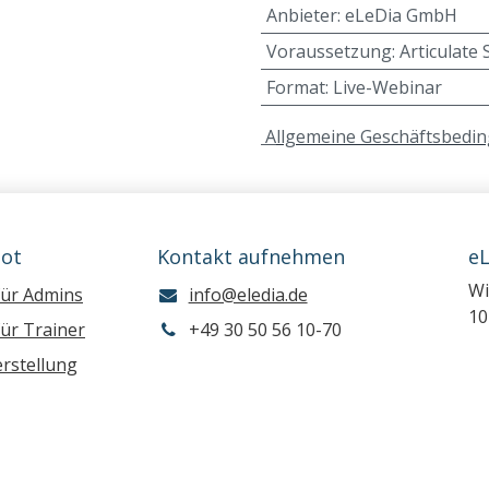
Anbieter
:
eLeDia GmbH
Voraussetzung
:
Articulate 
Format
:
Live-Webinar
A
llgemeine Geschäftsbedi
ot
Kontakt aufnehmen
e
Wi
für Admins
info@eledia.de
10
ür Trainer
+49 30 50 56 10-70
rstellung