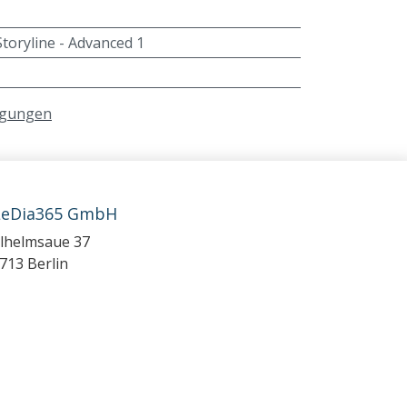
Storyline - Advanced 1
ngungen
LeDia365 GmbH
lhelmsaue 37
713 Berlin