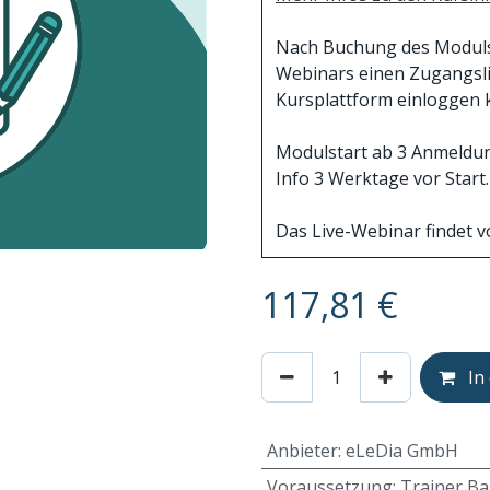
Nach Buchung des Moduls e
Webinars einen Zugangslin
Kursplattform einloggen 
Modulstart ab 3 Anmeldung
Info 3 Werktage vor Start.
Das Live-Webinar findet vo
117,81
€
In
Anbieter
:
eLeDia GmbH
Voraussetzung
:
Trainer Ba