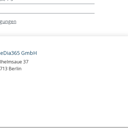
ngungen
LeDia365 GmbH
lhelmsaue 37
713 Berlin