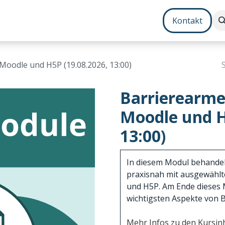
Contenterstellung
Zusatzmodule
Bundles
Kontakt
Jo
Moodle und H5P (19.08.2026, 13:00)
Barrierearme
Moodle und H
13:00)
In diesem Modul behandel
praxisnah mit ausgewähl
und H5P. Am Ende dieses 
wichtigsten Aspekte von Ba
Mehr Infos zu den Kursinh